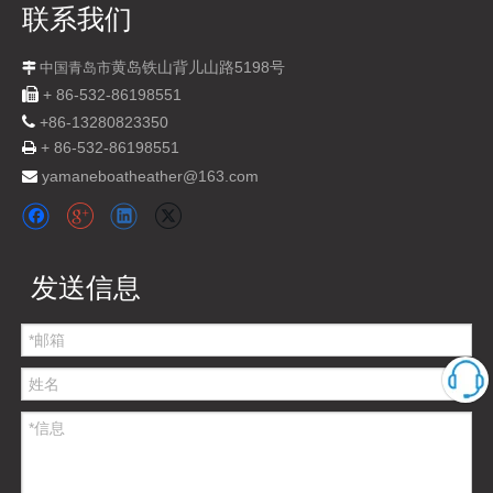
联系我们
黄岛铁山背儿山路5198号

中国青岛市

+ 86-532-86198551

+
86-13280823350
+ 86-532-86198551

yamaneboatheather@163.com

发送信息