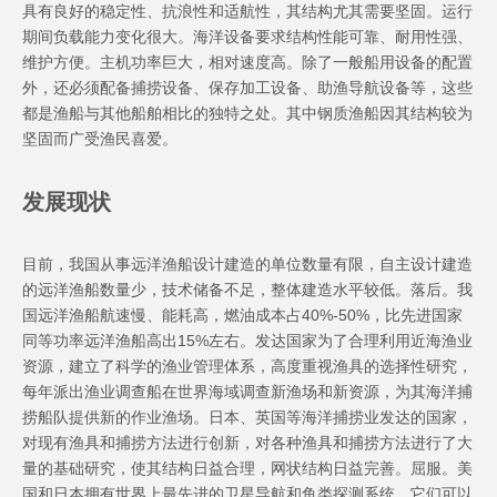
具有良好的稳定性、抗浪性和适航性，其结构尤其需要坚固。运行
期间负载能力变化很大。海洋设备要求结构性能可靠、耐用性强、
维护方便。主机功率巨大，相对速度高。除了一般船用设备的配置
外，还必须配备捕捞设备、保存加工设备、助渔导航设备等，这些
都是渔船与其他船舶相比的独特之处。其中钢质渔船因其结构较为
坚固而广受渔民喜爱。
发展现状
目前，我国从事远洋渔船设计建造的单位数量有限，自主设计建造
的远洋渔船数量少，技术储备不足，整体建造水平较低。落后。我
国远洋渔船航速慢、能耗高，燃油成本占40%-50%，比先进国家
同等功率远洋渔船高出15%左右。发达国家为了合理利用近海渔业
资源，建立了科学的渔业管理体系，高度重视渔具的选择性研究，
每年派出渔业调查船在世界海域调查新渔场和新资源，为其海洋捕
捞船队提供新的作业渔场。日本、英国等海洋捕捞业发达的国家，
对现有渔具和捕捞方法进行创新，对各种渔具和捕捞方法进行了大
量的基础研究，使其结构日益合理，网状结构日益完善。屈服。美
国和日本拥有世界上最先进的卫星导航和鱼类探测系统。它们可以