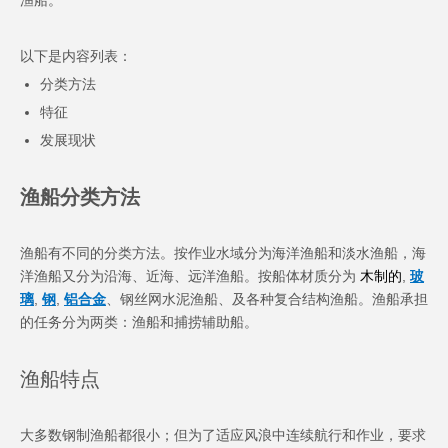
渔船。
以下是内容列表：
分类方法
特征
发展现状
渔船分类方法
渔船有不同的分类方法。按作业水域分为海洋渔船和淡水渔船，海
洋渔船又分为沿海、近海、远洋渔船。按船体材质分为
木制的
,
玻
璃
,
钢
,
铝合金
、钢丝网水泥渔船、及各种复合结构渔船。渔船承担
的任务分为两类：渔船和捕捞辅助船。
渔船特点
大多数钢制渔船都很小；但为了适应风浪中连续航行和作业，要求