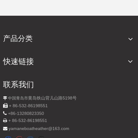
产品分类
快速链接
联系我们
黄岛铁山背儿山路5198号

中国青岛市

+ 86-532-86198551

+
86-13280823350
+ 86-532-86198551

yamaneboatheather@163.com
