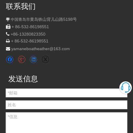
联系我们
黄岛铁山背儿山路5198号

中国青岛市

+ 86-532-86198551

+
86-13280823350
+ 86-532-86198551

yamaneboatheather@163.com

发送信息