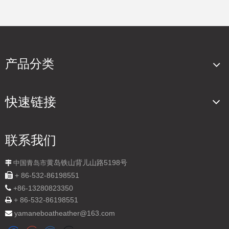
1
2
»
产品分类
快速链接
联系我们
黄岛铁山背儿山路5198号

中国青岛市

+ 86-532-86198551

+
86-13280823350
+ 86-532-86198551

yamaneboatheather@163.com
