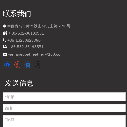
联系我们
黄岛铁山背儿山路5198号

中国青岛市

+ 86-532-86198551

+
86-13280823350
+ 86-532-86198551

yamaneboatheather@163.com

铝制浮桥及房屋及工作船
发送信息
36英尺铝制房屋浮桥船
数量：