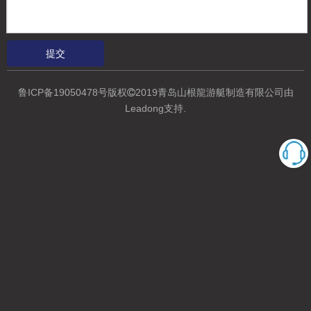
询价
加入询价篮
提交
鲁ICP备19050478号
版权
2019青岛山根龍游艇制造有限公司
由

Leadong支持
.
型号：
SG110
产品品牌：
YAMANE YACHT
产品编码：
8903990010
产品描述