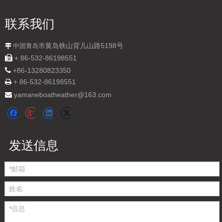
1，专业深海商业捕鱼船
2，大容量
3，鱼厂
联系我们
数量：
黄岛铁山背儿山路5198号

中国青岛市

+ 86-532-86198551

+
86-13280823350
+ 86-532-86198551

yamaneboatheather@163.com

询价
加入询价篮
发送信息
型号：
SG48
产品品牌：
YAMANE YACHT