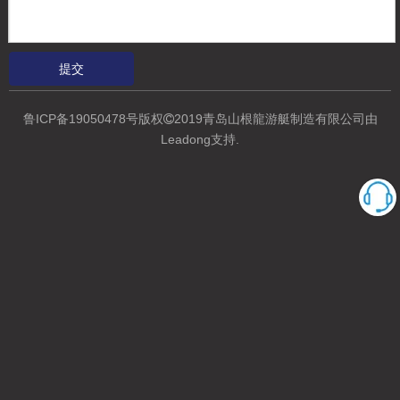
产品编码：
8903990001
产品描述
提交
鲁ICP备19050478号
版权
2019青岛山根龍游艇制造有限公司
由

Leadong支持
.
YAMANE YACHT是一家坐落在美丽的青岛海滨城市的具有10年以上
经验的中日合资船厂，
深入研究国外先进的造船技术，例如日本，主
要从事铝合金船，玻璃纤维的研究
船，登陆艇，浮桥船和海上巡逻领
航船。观光客船和钢壳船，
秉承质量，安全，信誉至上的原则，已获
得国内外客户的认可，并获得了质量认证和CE认证，该船广泛销往美
国，日本，澳大利亚，欧洲，南太平洋，亚洲，非洲等许多国家。在
产品描
其他国家和地区赢得了好评。欢迎海内外朋友光临指导！
述
罗阿
wl
脂蛋白
B
D
48m
44.70百万
41.00m
8.00m
6.90 / 4.30m