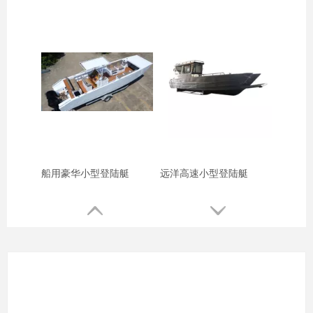
船用豪华小型登陆艇
远洋高速小型登陆艇