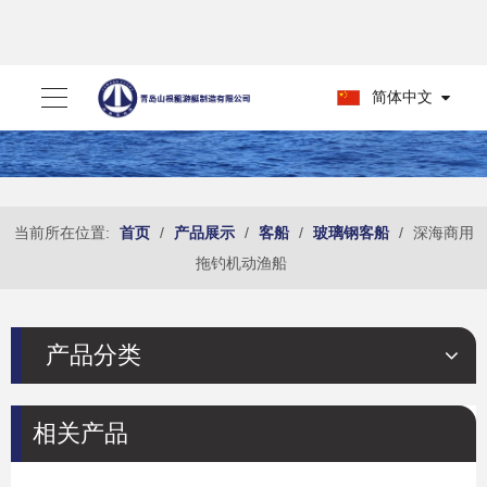
简体中文
当前所在位置:
首页
/
产品展示
/
客船
/
玻璃钢客船
/
深海商用
拖钓机动渔船
产品分类
相关产品