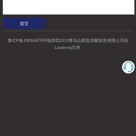
2-9人玻璃钢钓鱼船
玻璃纤维渔船
提交
鲁ICP备19050478号
版权
2019青岛山根龍游艇制造有限公司
由

Leadong支持
.
9.5m 玻璃纤维运动钓鱼船，用于拖钓，配有双 300 马力舷外机
渔船规格：
玻璃纤维渔船
玻璃纤维渔船
长度
宽度
力量
速度
乘客
9.5m
2.7m
2*300马力舷
30-45节
5-9人
外机