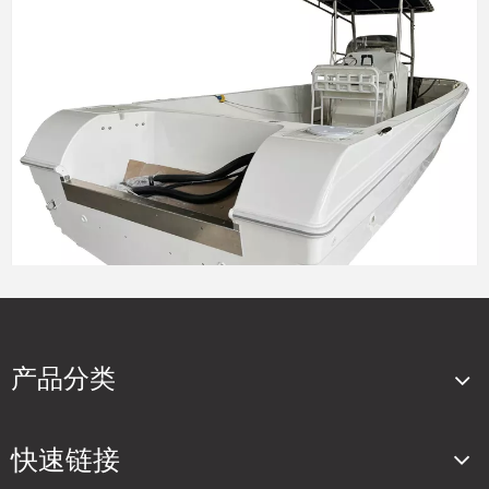
深海高级拖钓机动渔船
运动可靠的轻型渔船
产品分类
深海商用拖钓机动渔船
咸水高级机动渔船
深海可靠的近海渔船
快速链接
9.5m 玻璃纤维运动钓鱼船，用于拖钓，配有双 300 马力舷外机