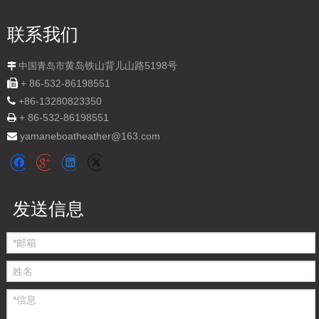
数量：
联系我们
黄岛铁山背儿山路5198号

中国青岛市

+ 86-532-86198551
询价

+
86-13280823350
+ 86-532-86198551

加入询价篮
yamaneboatheather@163.com

运动豪华小型钓鱼船
运动高级小型远洋钓鱼船
发送信息
型号：
SG950B
产品品牌：
YAMANE YACHT
产品编码：
8903990010
产品描述